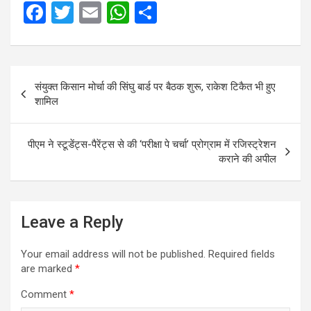
F
T
E
W
S
a
wi
m
h
h
ce
tt
ail
at
ar
Post
b
er
s
e
संयुक्त किसान मोर्चा की सिंघु बार्ड पर बैठक शुरू, राकेश टिकैत भी हुए
navigation
o
A
शामिल
o
p
k
p
पीएम ने स्‍टूडेंट्स-पैरेंट्स से की ‘परीक्षा पे चर्चा’ प्रोग्राम में रजिस्‍ट्रेशन
कराने की अपील
Leave a Reply
Your email address will not be published.
Required fields
are marked
*
Comment
*