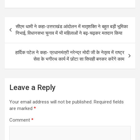
a
wi
m
h
h
ce
tt
ail
at
ar
Post
b
er
s
e
सीएम धामी ने कहा-उत्तराखंड आंदोलन में मातृशक्ति ने बहुत बड़ी भूमिका
navigation
o
A
निभाई, विधानसभा चुनाव में भी महिलाओं ने बढ़-चढ़कर मतदान किया
o
p
k
p
हार्दिक पटेल ने कहा- प्रधानमंत्री नरेन्द्र मोदी जी के नेतृत्व में राष्ट्र
सेवा के भगीरथ कार्य में छोटा सा सिपाही बनकर करेंगे काम
Leave a Reply
Your email address will not be published.
Required fields
are marked
*
Comment
*