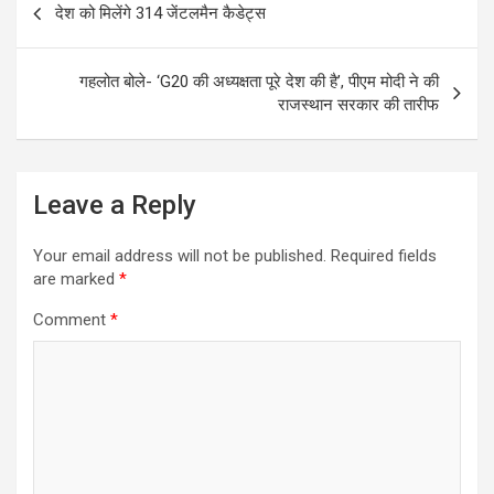
b
er
s
e
देश को मिलेंगे 314 जेंटलमैन कैडेट्स
navigation
o
A
o
p
गहलोत बोले- ‘G20 की अध्यक्षता पूरे देश की है’, पीएम मोदी ने की
k
p
राजस्थान सरकार की तारीफ
Leave a Reply
Your email address will not be published.
Required fields
are marked
*
Comment
*