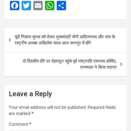
F
T
E
W
S
a
wi
m
h
h
ce
tt
ail
at
ar
Post
b
er
s
e
यूपी निकाय चुनाव को लेकर मुख्यमंत्री योगी आदित्यनाथ और सपा के
navigation
o
A
राष्ट्रीय अध्यक्ष अखिलेश यादव आज कानपुर में होंगे
o
p
k
p
दो दिवसीय दौरे पर देहरादून पहुंचे पूर्व राष्ट्रपति रामनाथ कोविंद,
राज्यपाल ने किया स्वागत
Leave a Reply
Your email address will not be published.
Required fields
are marked
*
Comment
*