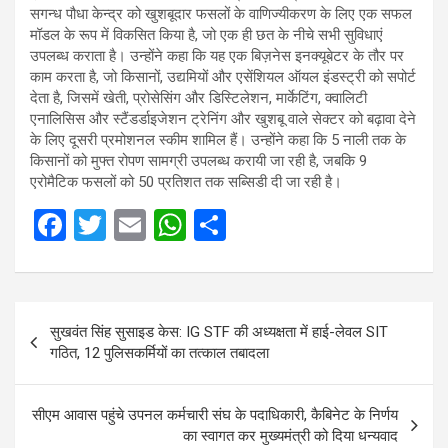
सगन्ध पौधा केन्द्र को खुशबूदार फसलों के वाणिज्यीकरण के लिए एक सफल
मॉडल के रूप में विकसित किया है, जो एक ही छत के नीचे सभी सुविधाएं
उपलब्ध कराता है। उन्होंने कहा कि यह एक बिज़नेस इनक्यूबेटर के तौर पर
काम करता है, जो किसानों, उद्यमियों और एसेंशियल ऑयल इंडस्ट्री को सपोर्ट
देता है, जिसमें खेती, प्रोसेसिंग और डिस्टिलेशन, मार्केटिंग, क्वालिटी
एनालिसिस और स्टैंडर्डाइजेशन ट्रेनिंग और खुशबू वाले सेक्टर को बढ़ावा देने
के लिए दूसरी प्रमोशनल स्कीम शामिल हैं। उन्होंने कहा कि 5 नाली तक के
किसानों को मुफ्त रोपण सामग्री उपलब्ध करायी जा रही है, जबकि 9
एरोमैटिक फसलों को 50 प्रतिशत तक सब्सिडी दी जा रही है।
F
T
E
W
S
a
wi
m
h
h
ce
tt
ail
at
ar
Post
b
er
s
e
सुखवंत सिंह सुसाइड केस: IG STF की अध्यक्षता में हाई-लेवल SIT
navigation
o
A
गठित, 12 पुलिसकर्मियों का तत्काल तबादला
o
p
k
p
सीएम आवास पहुंचे उपनल कर्मचारी संघ के पदाधिकारी, कैबिनेट के निर्णय
का स्वागत कर मुख्यमंत्री को दिया धन्यवाद