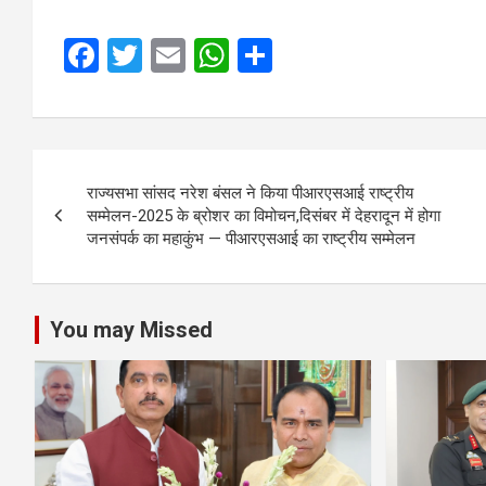
F
T
E
W
S
a
wi
m
h
h
ce
tt
ail
at
ar
b
er
s
e
Post
o
A
राज्यसभा सांसद नरेश बंसल ने किया पीआरएसआई राष्ट्रीय
navigation
सम्मेलन-2025 के ब्रोशर का विमोचन,दिसंबर में देहरादून में होगा
o
p
जनसंपर्क का महाकुंभ — पीआरएसआई का राष्ट्रीय सम्मेलन
k
p
You may Missed