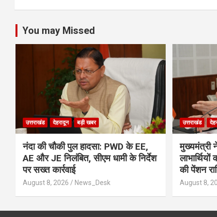
k
p
You may Missed
उत्तराखंड
देहरादून
बड़ी खबर
उत्तराखंड
देह
नंदा की चौकी पुल हादसा: PWD के EE,
मुख्यमंत्र
AE और JE निलंबित, सीएम धामी के निर्देश
लाभार्थियो
पर सख्त कार्रवाई
की पेंशन र
August 8, 2026
News_Desk
August 8, 2