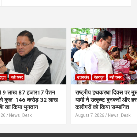
रादून
बड़ी खबर
उत्तराखंड
देहरादून
बड़ी खबर
ी ने 9 लाख 87 हजार17 पेंशन
राष्ट्रीय हथकरघा दिवस पर मुख्
ं को कुल 146 करोड़ 32 लाख
धामी ने उत्कृष्ट बुनकरों और हस
ाशि का किया भुगतान
कारीगरों को किया सम्मानित
026
News_Desk
August 7, 2026
News_Desk