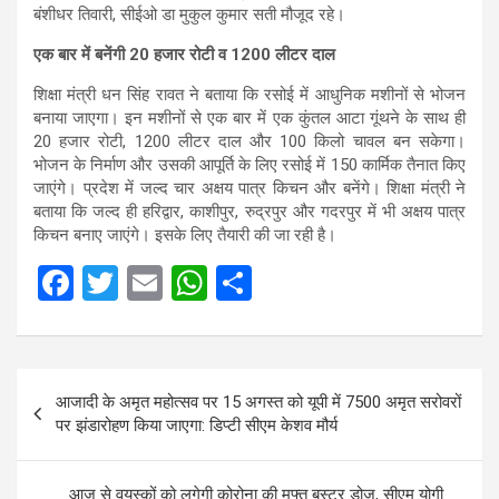
बंशीधर तिवारी, सीईओ डा मुकुल कुमार सती मौजूद रहे।
एक बार में बनेंगी 20 हजार रोटी व 1200 लीटर दाल
शिक्षा मंत्री धन सिंह रावत ने बताया कि रसोई में आधुनिक मशीनों से भोजन
बनाया जाएगा। इन मशीनों से एक बार में एक कुंतल आटा गूंथने के साथ ही
20 हजार रोटी, 1200 लीटर दाल और 100 किलो चावल बन सकेगा।
भोजन के निर्माण और उसकी आपूर्ति के लिए रसोई में 150 कार्मिक तैनात किए
जाएंगे। प्रदेश में जल्द चार अक्षय पात्र किचन और बनेंगे। शिक्षा मंत्री ने
बताया कि जल्द ही हरिद्वार, काशीपुर, रुद्रपुर और गदरपुर में भी अक्षय पात्र
किचन बनाए जाएंगे। इसके लिए तैयारी की जा रही है।
F
T
E
W
S
a
wi
m
h
h
ce
tt
ail
at
ar
Post
b
er
s
e
आजादी के अमृत महोत्सव पर 15 अगस्‍त को यूपी में 7500 अमृत सरोवरों
navigation
o
A
पर झंडारोहण क‍िया जाएगा: ड‍िप्‍टी सीएम केशव मौर्य
o
p
k
p
आज से वयस्कों को लगेगी कोरोना की मुफ्त बूस्टर डोज, सीएम योगी