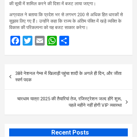
की सूची में शामिल करने की दिशा में बजट लाया जाएगा।
अग्रवाल ने बताया कि प्रदेश भर से लगभग 200 से अधिक हित धारकों से
सुझाव लिए गए हैं। उन्होंने कहा कि राज्य के अंतिम पंक्ति में खड़े व्यक्ति के
विकास की परिकल्पना को यह बजट साकार करेगा।
F
T
E
W
S
a
wi
m
h
h
ce
tt
ail
at
ar
Post
b
er
s
e
38वे नेशनल गेम्स में खिलाड़ी पहुंचा शादी के अगले ही दिन, और जीता
navigation
o
A
स्वर्ण पदक
o
p
k
p
चारधाम यात्रा 2025 की तैयारियां तेज, रजिस्ट्रेशन जल्द होंगे शुरू,
पहले महीने नहीं होगी VIP व्यवस्था
Recent Posts