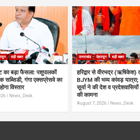
रादून
बड़ी खबर
उत्तराखंड
देहरादून
बड़ी खबर
ेट का बड़ा फैसला: पशुपालकों
​हरिद्वार से वीरभद्र (ऋषिकेश
सब्सिडी, गंगा एक्सप्रेसवे का
BJYM की भव्य कांवड़ यात्रा; 
होगा विस्तार
सूर्या ने की देश व प्रदेशवासियो
की कामना
026
News_Desk
August 7, 2026
News_Desk