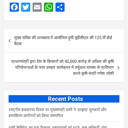
F
T
E
W
S
a
wi
m
h
h
ce
tt
ail
at
ar
Post
b
er
s
e
मुख्य सचिव की अध्यक्षता में आयोजित हुयी यूपीसीएल की 125 वीं बोर्ड
navigation
o
A
बैठक
o
p
k
p
प्रधानमंत्री द्वारा देश के किसानों को 42,000 करोड़ से अधिक की कृषि
परियोजनाओं के भव्य उपहार कार्यक्रम में वर्चुअल माध्यम से प्रतिभाग
करते कृषि मंत्री गणेश जोशी
Recent Posts
राष्ट्रीय हथकरघा दिवस पर मुख्यमंत्री धामी ने उत्कृष्ट बुनकरों और
हस्तशिल्प कारीगरों को किया सम्मानित
​धामी कैबिनेट का बड़ा फैसला: पशुपालकों को 60% तक सब्सिडी, गंगा