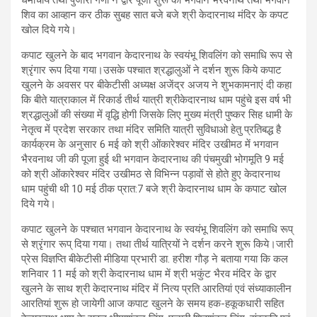
धर्माचार्य तथा पुजारी गणों ने द्वार पूजा शुरू की भगवान भैरवनाथ तथा भगवान
शिव का आव्हान कर ठीक सुबह सात बजे बजे श्री केदारनाथ मंदिर के कपट
खोल दिये गये।
कपाट खुलने के बाद भगवान केदारनाथ के स्वयंभू शिवलिंग को समाधि रूप से
श्रृंगार रूप दिया गया।उसके पश्चात श्रद्धालुओं ने दर्शन शुरू किये कपाट
खुलने के अवसर पर बीकेटीसी अध्यक्ष अजेंद्र अजय ने शुभकामनाएं दी कहा
कि बीते यात्राकाल में रिकार्ड तीर्थ यात्री श्रीकेदारनाथ धाम पहुंचे इस वर्ष भी
श्रद्धालुओं की संख्या में वृद्धि होगी जिसके लिए मुख्य मंत्री पुष्कर सिह धामी के
नेतृत्व में प्रदेश सरकार तथा‌ मंदिर समिति यात्री सुविधाओ हेतु प्रतिबद्ध है
कार्यक्रम के अनुसार 6 मई को श्री ओंकारेश्वर मंदिर उखीमठ में भगवान
भैरवनाथ जी की पूजा हुई थी भगवान केदारनाथ की पंचमुखी भोगमूति 9 मई
को श्री ओंकारेश्वर मंदिर उखीमठ से विभिन्न पड़ावों से होते हुए केदारनाथ
धाम पहुंची थी 10 मई ठीक प्रात:7 बजे श्री केदारनाथ धाम के कपाट खोल
दिये गये।
कपाट खुलने के पश्चात भगवान केदारनाथ के स्वयंभू शिवलिंग को समाधि रूप्
से श्रृंगार रूप् दिया गया। तथा तीर्थ यात्रियों ने दर्शन करने शुरू किये।जारी
प्रेस विज्ञप्ति बीकेटीसी मीडिया प्रभारी डा. हरीश गौड़ ने बताया गया कि कल
शनिवार 11 मई को श्री केदारनाथ धाम में श्री भकुंट भैरव मंदिर के द्वार
खुलने के साथ श्री केदारनाथ मंदिर में नित्य प्रति आरतियां एवं संध्याकालीन
आरतियां शुरू हो जायेगी आज कपाट खुलने के समय हक-हकूकधारी सहित