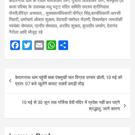
केदारनाथ धाम के रावल भीमाशंकर लिंग, पुजारी शिवशंकर लिंग, संस्कृति एवं
कला परिषद के उपाध्यक्ष मधु भटृट मंदिर समिति सदस्य श्रीनिवास
पोस्ती,वीरेंद्र असवाल, , मुख्यकार्याधिकारी योगेंद्र सिंह,कार्याधिकारी आरसी
तिवारी, धर्माचार्य औकार शुक्ला, वेदपाठी यशोधर मैठाणी, विश्वमोहन जमलोकी
स्वयंबंर सेमवाल, प्रदीप सेमवाल, अरविंद शुक्ला, कुलदीप धर्म्वाण, देवानंद
गैरोला आदि मौजूद रहे
F
T
E
W
S
a
wi
m
h
h
ce
tt
ail
at
ar
Post
b
er
s
e
केदारनाथ धाम पहुंची बाबा पंचमुखी चल विग्रह उत्सव डोली, 10 मई को
navigation
o
A
प्रातः 07 बजे खुलेंगे कपाट भक्तों उमड़ी भीड़
o
p
k
p
10 मई से 30 जून तक गर्जिया देवी मंदिर में प्रवेश नहीं कर पाएंगे
श्रद्धालु, जानें कारण