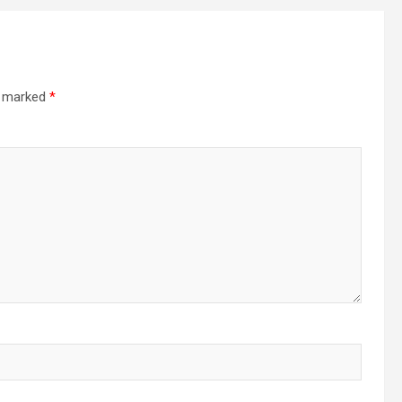
re marked
*