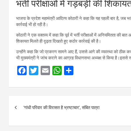
भर्ती परीक्षाओं में गड़बड़ी की शिकाय
भाजपा के प्रदेश महामंत्री आदित्य कोठारी ने कहा कि यह पहली बार है, जब भर्
कार्रवाई भी हो रही है।
कोठारी ने एक वक्तव्य में कहा कि पूर्व में भर्ती परीक्षाओं में अनियमितता की ब
शिकायत मिलते ही दृढ़ता दिखाते हुए कठोर कार्रवाई की है।
उन्होंने कहा कि जो प्रकरण सामने आए हैं, उससे आगे की व्यवस्था को ठीक करने 
भी मुख्यमंत्री ने जांच कराने का आग्रह विधानसभा अध्यक्ष से किया है।इससे
F
T
E
W
S
a
wi
m
h
h
ce
tt
ail
at
ar
b
er
s
e
Post
o
A
‘गांधी परिवार की विरासत है भ्रष्टाचार’, संबित पात्रा
navigation
o
p
k
p