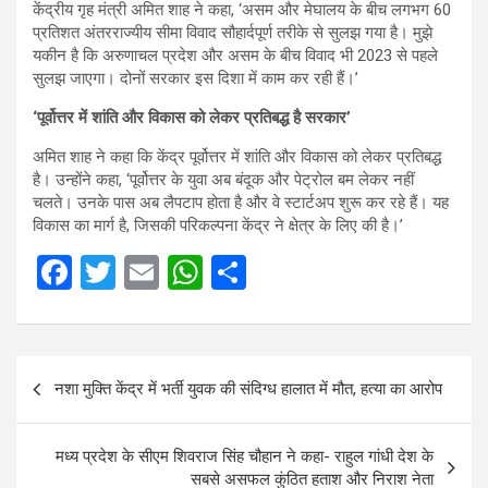
केंद्रीय गृह मंत्री अमित शाह ने कहा, ‘असम और मेघालय के बीच लगभग 60
प्रतिशत अंतरराज्यीय सीमा विवाद सौहार्दपूर्ण तरीके से सुलझ गया है। मुझे
यकीन है कि अरुणाचल प्रदेश और असम के बीच विवाद भी 2023 से पहले
सुलझ जाएगा। दोनों सरकार इस दिशा में काम कर रही हैं।’
‘पूर्वोत्तर में शांति और विकास को लेकर प्रतिबद्ध है सरकार’
अमित शाह ने कहा कि केंद्र पूर्वोत्तर में शांति और विकास को लेकर प्रतिबद्ध
है। उन्होंने कहा, ‘पूर्वोत्तर के युवा अब बंदूक और पेट्रोल बम लेकर नहीं
चलते। उनके पास अब लैपटाप होता है और वे स्टार्टअप शुरू कर रहे हैं। यह
विकास का मार्ग है, जिसकी परिकल्पना केंद्र ने क्षेत्र के लिए की है।’
F
T
E
W
S
a
wi
m
h
h
ce
tt
ail
at
ar
Post
b
er
s
e
नशा मुक्ति केंद्र में भर्ती युवक की संदिग्ध हालात में मौत, हत्या का आरोप
navigation
o
A
o
p
मध्य प्रदेश के सीएम शिवराज सिंह चौहान ने कहा- राहुल गांधी देश के
k
p
सबसे असफल कुंठित हताश और निराश नेता