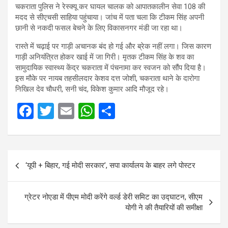
चकराता पुलिस ने रेस्क्यू कर घायल चालक को आपातकालीन सेवा 108 की
मदद से सीएचसी साहिया पहुंचाया। जांच में पता चला कि टीकम सिंह अपनी
छानी से नकदी फसल बेचने के लिए विकासनगर मंडी जा रहा था।
रास्ते में चढ़ाई पर गाड़ी अचानक बंद हो गई और ब्रेक नहीं लगा। जिस कारण
गाड़ी अनियंत्रित होकर खाई में जा गिरी। मृतक टीकम सिंह के शव का
सामुदायिक स्वास्थ्य केंद्र चकराता में पंचनामा कर स्वजन को सौंप दिया है।
इस मौके पर नायब तहसीलदार केशव दत्त जोशी, चकराता थाने के दारोगा
निखिल देव चौधरी, सनी चंद, विकेश कुमार आदि मौजूद रहे।
F
T
E
W
S
a
wi
m
h
h
ce
tt
ail
at
ar
Post
b
er
s
e
‘यूपी + बिहार, गई मोदी सरकार’, सपा कार्यालय के बाहर लगे पोस्टर
navigation
o
A
o
p
ग्रेटर नोएडा में पीएम मोदी करेंगे वर्ल्ड डेरी समिट का उद्घाटन, सीएम
k
p
योगी ने की तैयारियों की समीक्षा