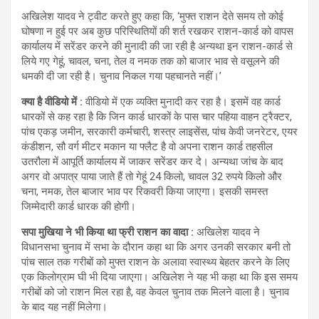
अख‍िलेश यादव ने ट्वीट करते हुए कहा क‍ि, ‘मुफ्त राशन देते समय तो कोई
घोषणा न हुई पर अब कुछ परिस्थितियों की शर्त रखकर राशन-कार्ड को वापस
कार्यालय में सरेंडर करने की मुनादी की जा रही है अन्यथा इन राशन-कार्ड से
लिये गए गेहूं, चावल, चना, तेल व नमक तक को बाजार भाव से वसूलने की
धमकी दी जा रही है। चुनाव निकल गया पहचानते नहीं।’
क्‍या है वीडि‍यो में :
वीड‍ियो में एक व्‍यक्‍त‍ि मुनादी कर रहा है। इसमें वह कार्ड
धारकों से कह रहा है क‍ि ज‍िन कार्ड धारकों के पास चार पह‍िया वाहन ट्रैक्‍टर,
पांच एकड़ जमीन, सरकारी कर्मचारी, शस्‍त्र लाइसेंस, पांच केवी जनरेटर, एयर
कंडीशन, सौ वर्ग मीटर मकान या फ्लैट है वो अपना राशन कार्ड तहसील
उतरौला में आपूर्ति कार्यालय में जाकर सरेंडर कर दे। अन्‍यथा जांच के बाद
अगर वो अपात्र पाया जाते हैं तो गेहूं 24 क‍िलो, चावल 32 रुपये क‍िलो और
चना, नमक, तेल बाजार भाव पर र‍िकवरी क‍िया जाएगा। इसकी समस्‍त
जिम्‍मेदारी कार्ड धारक की होगी।
सपा मुख‍िया ने भी क‍िया था फ्री राशन का वादा :
अखिलेश यादव ने
व‍िधानसभा चुनाव में सभा के दौरान कहा था क‍ि अगर उनकी सरकार बनी तो
पांच साल तक गरीबों को मुफ्त राशन के अलावा स्वास्थ्य बेहतर करने के लिए
एक किलोग्राम घी भी दिया जाएगा। अख‍िलेश ने यह भी कहा था क‍ि इस समय
गरीबों को जो राशन मिल रहा है, वह केवल चुनाव तक मिलने वाला है। चुनाव
के बाद यह नहीं मिलेगा।