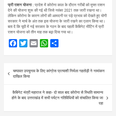
फ्री राशन योजना :
प्रदेश में कोरोना काल के दौरान गरीबों को मुफ्त राशन
देने की योजना शुरू की गई थी जिसे नवंबर 2021 तक जारी रखना था।
लेकिन कोरोना के कारण लोगों की आमदनी पर पड़े प्रभाव को देखते हुए योगी
सरकार ने मार्च के अंत तक इस योजना के जारी रखने का एलान किया था।
बता दें क‍ि यूपी में नई सरकार के गठन के बाद पहली कैबिनेट मीट‍िंग में फ्री
राशन योजना को तीन माह तक बढ़ा द‍िया गया था।
F
T
E
W
S
a
wi
m
h
h
ce
tt
ail
at
ar
Post
b
er
s
e
चम्पावत उपचुनाव के लिए कांग्रेस प्रत्याशी निर्मला गहतोड़ी ने नामांकन
navigation
o
A
दाखिल किया
o
p
k
p
कैबिनेट मंत्री महाराज ने कहा- दो साल बाद कोरोना से स्थिति सामान्य
होने के बाद उत्तराखंड में सभी पर्यटन गतिविधियों को संचालित किया जा
रहा