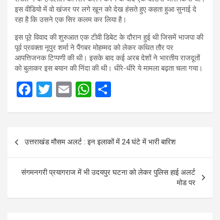
इस वीडियो में वो खंजर पर लगे खून को देख हंसते हुए कहता हुआ सुनाई दे
रहा है कि उसने एक सिर कलम कर लिया है।
इस पूरे विवाद की शुरुआत एक टीवी डिबेट के दौरान हुई थी जिसमें भाजपा की
पूर्व प्रवक्ता नूपुर शर्मा ने पैंगबर मोहम्मद को लेकर कथित तौर पर
आपत्तिजनक टिप्पणी की थी। इसके बाद कई अरब देशों ने भारतीय राजदूतों
को बुलाकर इस बयान की निंदा की थी। धीरे-धीरे ये मामला बढ़ता चला गया।
F
T
E
W
S
a
wi
m
h
h
ce
tt
ail
at
ar
Post
b
er
s
e
उत्तराखंड मौसम अलर्ट : इन इलाकों में 24 घंटे में भारी बारिश
navigation
o
A
o
p
संगमनगरी प्रयागराज में भी उदयपुर घटना को लेकर पुलिस हाई अलर्ट
k
p
मोड पर