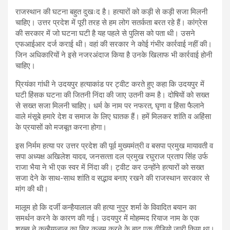
राजस्थान की घटना बहुत दुखःद है। हत्यारों को कड़ी से कड़ी सजा मिलनी
चाहिए। उत्तर प्रदेश में पूरी तरह से हम लोग सतर्कता बरत रहे हैं। कांग्रेस
की सरकार में जो घटना घटी है यह पहले से पुलिस को पता थी। उसने
एफआईआर दर्ज कराई थी। वहां की सरकार ने कोई गंभीर कार्रवाई नहीं की।
जिन अधिकारियों ने इसे नजरअंदाज किया है उनके खिलाफ भी कार्रवाई होनी
चाहिए।
प्रि‍यंका गांधी ने उदयपुर हत्‍याकांड पर ट्वीट करते हुए कहा क‍ि उदयपुर में
घटी हिंसक घटना की जितनी निंदा की जाए उतनी कम है। दोषियों को सख्त
से सख्त सजा मिलनी चाहिए। धर्म के नाम पर नफरत, घृणा व हिंसा फैलाने
वाले मंसूबे हमारे देश व समाज के लिए घातक हैं। हमें मिलकर शांति व अहिंसा
के प्रयासों को मजबूत करना होगा।
इस निर्मम हत्या पर उत्तर प्रदेश की पूर्व मुख्यमंत्री व बसपा प्रमुख मायावती व
सपा अध्यक्ष अखिलेश यादव, जनसत्‍ता दल प्रमुख रघुराज प्रताप स‍िंंह उर्फ
राजा भैया ने भी एक स्‍वर में निंदा की। ट्वीट कर उन्होंने हत्यारों को सख्त
सजा देने के साथ-साथ शांति व सद्भाव बनाए रखने की राजस्थान सरकार से
मांग की थी।
मालूम हो कि दर्जी कन्हैयालाल की हत्या नुपुर शर्मा के विवादित बयान का
समर्थन करने के कारण की गई। उदयपुर में मोहम्मद रियाज नाम के एक
शख्स ने कन्हैयालाल का सिर कलम करने के बाद एक वीडियो जारी किया था।