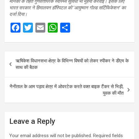
मानकों के तहत गुणवत्तापरक स्वास्थ्य सुविधा भी मुहैया करवाई। इसके लिए
भारत सरकार ने हिमालयन हॉस्पिटल को ‘आयुष्मान गोल्ड सर्टिफिकेशन’ का
दर्जा दिया।
F
T
E
W
S
a
wi
m
h
h
ce
tt
ail
at
ar
Post
b
er
s
e
ऋषिकेश विधानसभा क्षेत्र के विभिन्न विषयों को लेकर स्पीकर ने डीएम के
navigation
o
A
साथ की बैठक
o
p
k
p
नैनीताल के आम पड़ाव क्षेत्र में ओवरटेक करते वक्त बाइक टैंकर से भिड़ी,
युवक की मौत
Leave a Reply
Your email address will not be published.
Required fields