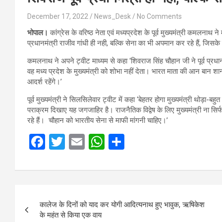
December 17, 2022
News_Desk
No Comments
भोपाल।
कांग्रेस के वरिष्ठ नेता एवं मध्यप्रदेश के पूर्व मुख्यमंत्री कमलनाथ 
प्रधानमंत्री राजीव गांधी ही नही, बल्कि सेना का भी अपमान कर रहे हैं, जिसके 
कमलनाथ ने अपने ट्वीट माध्यम से कहा ‘शिवराज सिंह चौहान जी ने पूर्व प्रधानम
वह मध्य प्रदेश के मुख्यमंत्री को शोभा नहीं देता। भारत माता की आन बान शा
आदर्श रहेंगे।’
पूर्व मुख्यमंत्री ने सिलसिलेवार ट्वीट में कहा ‘बेहतर होगा मुख्यमंत्री थोड़ा-बह
पराक्रम दिखाए यह जगजाहिर है। राजनैतिक विद्वेष के लिए मुख्यमंत्री ना सिर्
रहे हैं। चौहान को भारतीय सेना से माफी मांगनी चाहिए।’
F
T
E
W
S
a
wi
m
h
h
ce
tt
ail
at
ar
b
er
s
e
Post
o
A
कालेज के दिनों को याद कर योगी आदित्यनाथ हुए भावुक, ऋषिकेश
navigation
के महंत से किया एक वाय
o
p