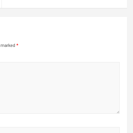
re marked
*