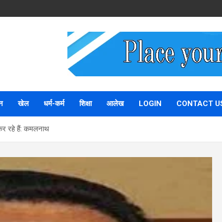
न
खेल
धर्म-कर्म
शिक्षा
आलेख
LOGIN
CONTACT U
 कर रहे हैं: कमलनाथ