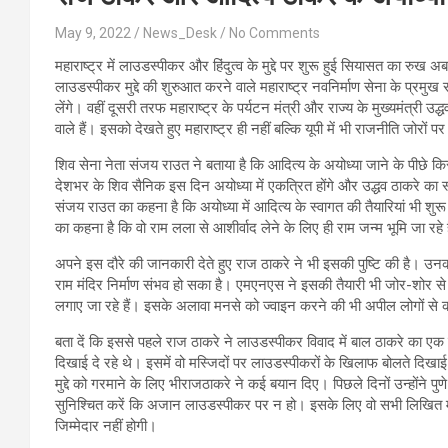
May 9, 2022
News_Desk
No Comments
महाराष्‍ट्र में लाउडस्‍पीकर और हिंदुत्‍व के मुद्दे पर शुरू हुई सियासत का रुख
लाउडस्‍पीकर मुद्दे की शुरुआत करने वाले महाराष्‍ट्र नवनिर्माण सेना के प्रमुख
लेंगे। वहीं दूसरी तरफ महाराष्‍ट्र के पर्यटन मंत्री और राज्‍य के मुख्‍यमंत्री
वाले हैं। इसको देखते हुए महाराष्‍ट्र ही नहीं बल्कि यूपी में भी राजनीति जोरों प
शिव सेना नेता संजय राउत ने बताया है कि आदित्‍य के अयोध्‍या जाने के पीछे किसी
देशभर के शिव सैनिक इस दिन अयोध्‍या में एकत्रित होंगे और उद्धव ठाकरे का स
संजय राउत का कहना है कि अयोध्‍या में आदित्‍य के स्‍वागत की तैयारियां भी शुरू ह
का कहना है कि वो राम लला से आशीर्वाद लेने के लिए ही राम जन्‍म भूमि जा रहे 
अपने इस दौरे की जानकारी देते हुए राज ठाकरे ने भी इसकी पुष्टि की है। 
राम मंदिर निर्माण संभव हो सका है। एमएनएस ने इसकी तैयारी भी जोर-शोर से श
लगाए जा रहे हैं। इसके अलावा मनसे को ज्‍वाइन करने की भी अपील लोगों से की
बता दें कि इससे पहले राज ठाकरे ने लाउडस्‍पीकर विवाद में बाल ठाकरे का एक प
दिखाई दे रहे थे। इसमें वो मस्जिदों पर लाउडस्‍पीकरों के खिलाफ बोलते दिखाई दे
मुद्दे को गरमाने के लिए भीराजठाकरे ने कई बयान दिए। पिछले दिनों उन्‍होंने 
सुनिश्चित करें कि अजान लाउडस्‍पीकर पर न हो। इसके लिए वो सभी लिखित म
जिम्‍मेदार नहीं होगी।