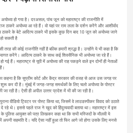
 अब अयोध्‍या हो गया है। दरअसल, पांच जून को महाराष्‍ट्र की राजनीति में
 राज ठाकरे अयोध्‍या आ रहे हैं। वो यहां पर राम लला के दर्शन करेंगे और आशीर्वाद
 उद्धव ठाकरे के बेटे आदित्‍य ठाकरे भी इसके कुछ दिन बाद 10 जून को अयोध्‍या जाने
र हो सकती है
 तरह की कोई राजनीति नहीं है बल्कि हमारी श्रद्धा है। उन्‍होंने ये भी कहा है कि
्‍वागत करेंगे। आदित्‍य ठाकरे के साथ कई शिवसैनिक भी अयोध्‍या जा रहे हैं।
ो गई हैं। महाराष्‍ट्र से यूपी में अयोध्‍या की राह पकड़ने वाले इन दोनों ही नेताओं
हैं।
उनका कहना है कि सुप्रीम कोर्ट और केंद्र सरकार की वजह से आज उस जगह पर
ुरू कर दी है। मुंबई में जगह-जगह समर्थकों के लिए चलो अयोध्‍या के पोस्‍टर
 जा रही है। ऐसी ही अपील उत्‍तर प्रदेश में भी की जा रही है।
ुराना वीडियो ट्विटर पर पोस्‍ट किया था, जिसमें वे लाउडस्‍पीकर विवाद को उठाते
 रहे थे। इससे पहले राज ने खुद को हिंदुत्‍ववादी बताया था। महाराष्‍ट्र में इस
पुणे के पुलिस आयुक्‍त को पत्र लिखकर कहा था कि सभी मस्जिदों के मौलवी ये
ें अपनी सहमति दें। यदि ऐसा नहीं हुआ तो फिर आगे जो होगा उसके लिए मनसे