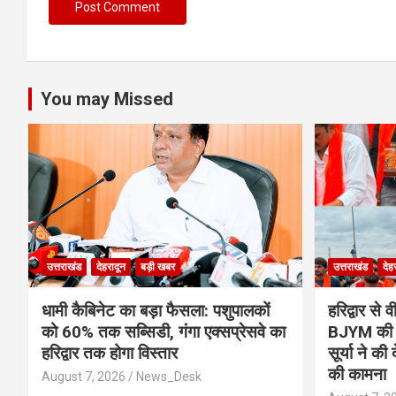
You may Missed
उत्तराखंड
देहरादून
बड़ी खबर
उत्तराखंड
देह
​धामी कैबिनेट का बड़ा फैसला: पशुपालकों
​हरिद्वार 
को 60% तक सब्सिडी, गंगा एक्सप्रेसवे का
BJYM की भव
हरिद्वार तक होगा विस्तार
सूर्या ने की
की कामना
August 7, 2026
News_Desk