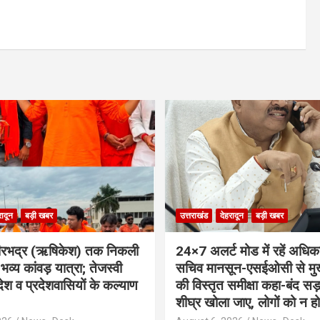
रादून
बड़ी खबर
उत्तराखंड
देहरादून
बड़ी खबर
से वीरभद्र (ऋषिकेश) तक निकली
24×7 अलर्ट मोड में रहें अधिका
्य कांवड़ यात्रा; तेजस्वी
सचिव मानसून-एसईओसी से मुख
 देश व प्रदेशवासियों के कल्याण
की विस्तृत समीक्षा कहा-बंद स
शीघ्र खोला जाए, लोगों को न ह