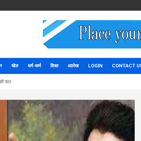
न
खेल
धर्म-कर्म
शिक्षा
आलेख
LOGIN
CONTACT U
सी पारा