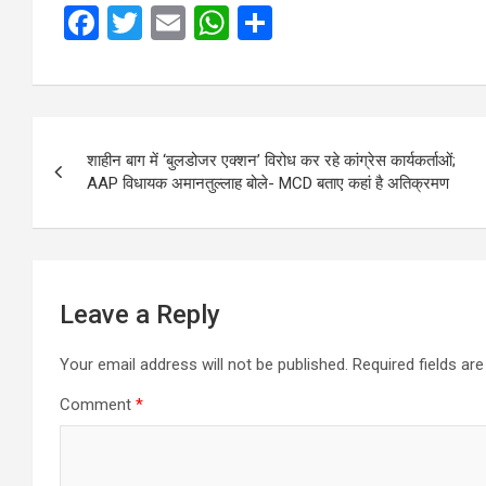
F
T
E
W
S
a
wi
m
h
h
ce
tt
ail
at
ar
b
er
s
e
Post
o
A
शाहीन बाग में ‘बुलडोजर एक्शन’ विरोध कर रहे कांग्रेस कार्यकर्ताओं;
navigation
AAP विधायक अमानतुल्लाह बोले- MCD बताए कहां है अतिक्रमण
o
p
k
p
Leave a Reply
Your email address will not be published.
Required fields a
Comment
*