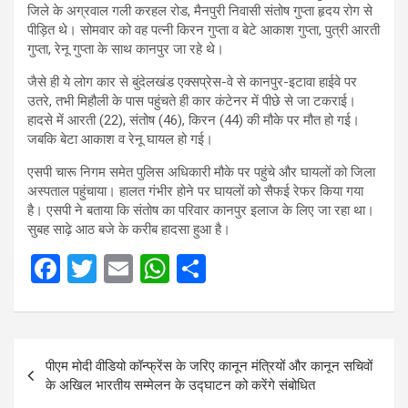
जिले के अग्रवाल गली करहल रोड, मैनपुरी निवासी संतोष गुप्ता हृदय रोग से
पीड़ित थे। सोमवार को वह पत्नी किरन गुप्ता व बेटे आकाश गुप्ता, पुत्री आरती
गुप्ता, रेनू गुप्ता के साथ कानपुर जा रहे थे।
जैसे ही ये लोग कार से बुंदेलखंड एक्सप्रेस-वे से कानपुर-इटावा हाईवे पर
उतरे, तभी मिहौली के पास पहुंचते ही कार कंटेनर में पीछे से जा टकराई।
हादसे में आरती (22), संतोष (46), किरन (44) की मौके पर मौत हो गई।
जबकि बेटा आकाश व रेनू घायल हो गई।
एसपी चारू निगम समेत पुलिस अधिकारी मौके पर पहुंचे और घायलों को जिला
अस्पताल पहुंचाया। हालत गंभीर होने पर घायलों को सैफई रेफर किया गया
है। एसपी ने बताया कि संतोष का परिवार कानपुर इलाज के लिए जा रहा था।
सुबह साढ़े आठ बजे के करीब हादसा हुआ है।
F
T
E
W
S
a
wi
m
h
h
ce
tt
ail
at
ar
Post
b
er
s
e
पीएम मोदी वीडियो कॉन्फ्रेंस के जरिए कानून मंत्रियों और कानून सचिवों
navigation
o
A
के अखिल भारतीय सम्मेलन के उद्घाटन को करेंगे संबोधित