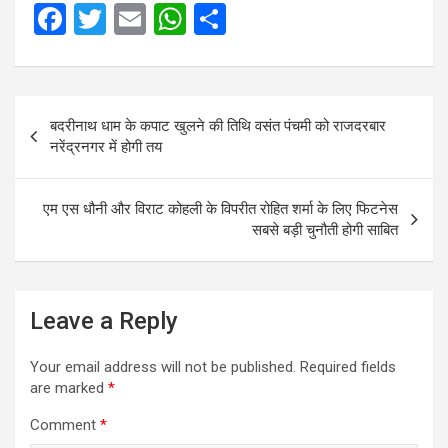
F
T
E
W
S
a
wi
m
h
h
ce
tt
ail
at
ar
Post
b
er
s
e
बदरीनाथ धाम के कपाट खुलने की तिथि वसंत पंचमी को राजदरबार
navigation
o
A
नरेंद्रनगर में होगी तय
o
p
k
p
एम एस धौनी और विराट कोहली के विपरीत रोहित शर्मा के लिए फिटनेस
सबसे बड़ी चुनौती होगी साबित
Leave a Reply
Your email address will not be published.
Required fields
are marked
*
Comment
*