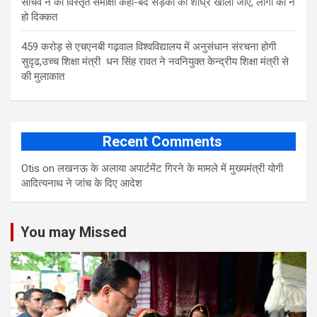
सचिव ने की विस्तृत समीक्षा कहा-बंद सड़कों को शीघ्र खोला जाए, लोगों को न
हो दिक्कत
459 करोड़ से एचएनबी गढ़वाल विश्वविद्यालय में अनुसंधान संरचना होगी
सुदृढ,उच्च शिक्षा मंत्री धन सिंह रावत ने नवनियुक्त केन्द्रीय शिक्षा मंत्री से
की मुलाकात
Recent Comments
Otis
on
लखनऊ के अलाया अपार्टमेंट गिरने के मामले में मुख्‍यमंत्री योगी
आद‍ित्‍यनाथ ने जांच के द‍िए आदेश
You may Missed