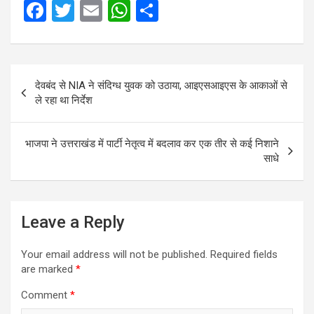
F
T
E
W
S
a
wi
m
h
h
ce
tt
ail
at
ar
Post
b
er
s
e
देवबंद से NIA ने संदिग्‍ध युवक को उठाया, आइएसआइएस के आकाओं से
navigation
o
A
ले रहा था निर्देश
o
p
k
p
भाजपा ने उत्तराखंड में पार्टी नेतृत्व में बदलाव कर एक तीर से कई निशाने
साधे
Leave a Reply
Your email address will not be published.
Required fields
are marked
*
Comment
*