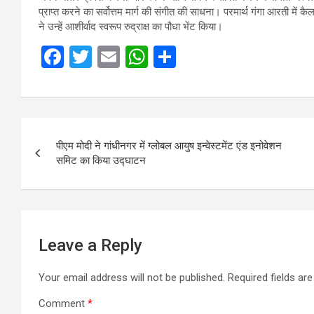
प्राप्त करने का सर्वोत्तम मार्ग की संगीत की साधना। परमार्थ गंगा आरती में
ने उन्हें आशीर्वाद स्वरूप रुद्राक्ष का पौधा भेंट किया।
F
T
E
W
S
a
wi
m
h
h
ce
tt
ail
at
ar
b
er
s
e
Post
o
A
पीएम मोदी ने गांधीनगर में ग्लोबल आयुष इन्वेस्टमेंट एंड इनोवेशन
navigation
समिट का किया उद्घाटन
o
p
k
p
Leave a Reply
Your email address will not be published.
Required fields a
Comment
*