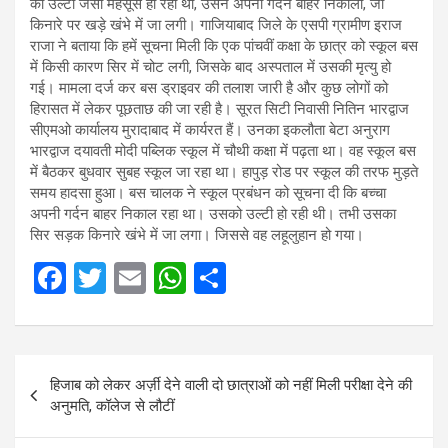
को उल्टी जैसा महसूस हो रहा था, उसने अपनी गर्दन बाहर निकाली, जो
किनारे पर खड़े खंभे में जा लगी। गाजियाबाद जिले के एसपी ग्रामीण इराज
राजा ने बताया कि हमें सूचना मिली कि एक पांचवीं कक्षा के छात्र को स्कूल बस
में किसी कारण सिर में चोट लगी, जिसके बाद अस्पताल में उसकी मृत्यु हो
गई। मामला दर्ज कर बस ड्राइवर की तलाश जारी है और कुछ लोगों को
हिरासत में लेकर पूछताछ की जा रही है। सूरत सिटी निवासी नितिन भारद्वाज
सीएमओ कार्यालय मुरादाबाद में कार्यरत हैं। उनका इकलौता बेटा अनुराग
भारद्वाज दयावती मोदी पब्लिक स्कूल में चौथी कक्षा में पढ़ता था। वह स्कूल बस
में बैठकर बुधवार सुबह स्कूल जा रहा था। हापुड़ रोड पर स्कूल की तरफ मुड़ते
समय हादसा हुआ। बस चालक ने स्कूल प्रबंधन को सूचना दी कि बच्चा
अपनी गर्दन बाहर निकाल रहा था। उसको उल्टी हो रही थी। तभी उसका
सिर सड़क किनारे खंभे में जा लगा। जिससे वह लहूलुहान हो गया।
F
T
E
W
S
a
wi
m
h
h
ce
tt
ail
at
ar
Post
b
er
s
e
हिजाब को लेकर अर्ज़ी देने वाली दो छात्राओं को नहीं मिली परीक्षा देने की
navigation
o
A
अनुमति, कॉलेज से लौटीं
o
p