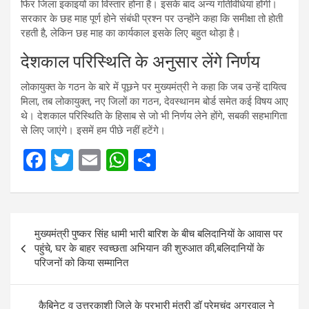
फिर जिला इकाइयों का विस्तार होना है। इसके बाद अन्य गतिविधियां होंगी।
सरकार के छह माह पूर्ण होने संबंधी प्रश्न पर उन्होंने कहा कि समीक्षा तो होती
रहती है, लेकिन छह माह का कार्यकाल इसके लिए बहुत थोड़ा है।
देशकाल परिस्थिति के अनुसार लेंगे निर्णय
लोकायुक्त के गठन के बारे में पूछने पर मुख्यमंत्री ने कहा कि जब उन्हें दायित्व
मिला, तब लोकायुक्त, नए जिलों का गठन, देवस्थानम बोर्ड समेत कई विषय आए
थे। देशकाल परिस्थिति के हिसाब से जो भी निर्णय लेने होंगे, सबकी सहभागिता
से लिए जाएंगे। इसमें हम पीछे नहीं हटेंगे।
F
T
E
W
S
a
wi
m
h
h
ce
tt
ail
at
ar
Post
b
er
s
e
मुख्‍यमंत्री पुष्‍कर सिंह धामी भारी बारिश के बीच बलिदानियों के आवास पर
navigation
o
A
पहुंचे, घर के बाहर स्वच्छता अभियान की शुरुआत की,बलिदानियों के
परिजनों को किया सम्मानित
o
p
k
p
कैबिनेट व उत्तरकाशी जिले के प्रभारी मंत्री डॉ प्रेमचंद अग्रवाल ने