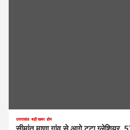
p
p
उत्तराखंड
बड़ी खबर
होम
सीमांत माणा गांव से आगे टूटा ग्लेशियर, 5