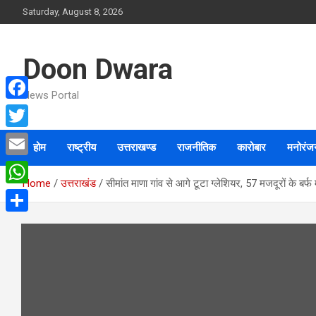
Skip
Saturday, August 8, 2026
to
content
Doon Dwara
News Portal
F
a
T
होम
राष्ट्रीय
उत्तराखण्ड
राजनीतिक
कारोबार
मनोरंज
c
w
E
e
i
Home
उत्तराखंड
सीमांत माणा गांव से आगे टूटा ग्लेशियर, 57 मजदूरों के बर्फ 
m
W
b
t
a
h
o
S
t
i
a
o
h
e
l
t
k
a
r
s
r
A
e